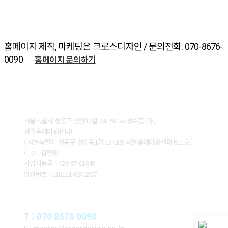
홈페이지 제작, 마케팅은 크로스디자인 / 문의전화. 070-8676-
홈페이지 문의하기
0090
ABOUT CROSSDESIGN
서울특별시 성동구 상원12길 34, 611호(성수동1가,
서울숲에이원센터)
( 서울특별시 성동구 성수동1가 13-209 서울숲에이원센터 611호 )
CEO : 김민환
사업자등록 : 424-87-01040
법인번호 : 110111-6842367
CONTACT
T : 070 8676 0090