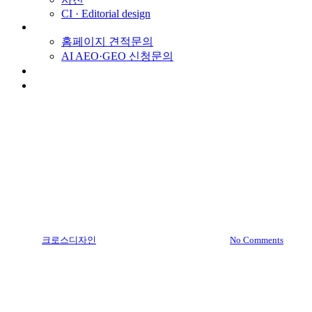
CI · Editorial design
견적문의
홈페이지 견적문의
AI AEO·GEO 신청문의
스토리
채용
Medical Portfolio
Portfolio
다산아우름치과
By
크로스디자인
2019.08.09
12월 3rd, 2019
No Comments