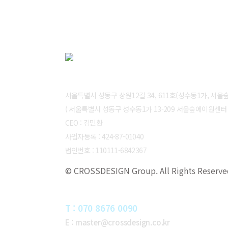
ABOUT CROSSDESIGN
서울특별시 성동구 상원12길 34, 611호(성수동1가, 서
( 서울특별시 성동구 성수동1가 13-209 서울숲에이원센터 6
CEO : 김민환
사업자등록 : 424-87-01040
법인번호 : 110111-6842367
© CROSSDESIGN Group. All Rights Reserve
CONTACT
T : 070 8676 0090
E : master@crossdesign.co.kr