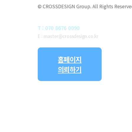
© CROSSDESIGN Group. All Rights Reserve
CONTACT
T : 070 8676 0090
E : master@crossdesign.co.kr
홈페이지
의뢰하기