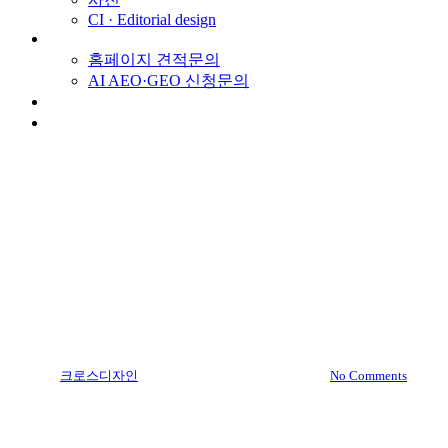
CI · Editorial design
견적문의
홈페이지 견적문의
AI AEO·GEO 신청문의
스토리
채용
Medical Portfolio
Multilingual Portfolio
Portfolio
Representative Portfolio
더성형외과
By
크로스디자인
2020.07.22
1월 20th, 2025
No Comments