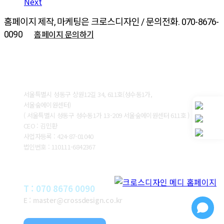
Next
홈페이지 제작, 마케팅은 크로스디자인 / 문의전화. 070-8676-
홈페이지 문의하기
0090
ABOUT CROSSDESIGN
서울특별시 성동구 상원12길 34, 611호(성수동1가,
서울숲에이원센터)
( 서울특별시 성동구 성수동1가 13-209 서울숲에이원센터 611호 )
CEO : 김민환
사업자등록 : 424-87-01040
법인번호 : 110111-6842367
CONTACT
T : 070 8676 0090
E : master@crossdesign.co.kr