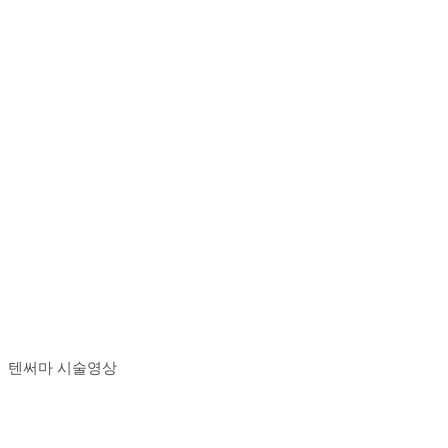
텐써마 시술영상
Play
Play
Video
Video