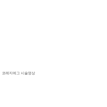
코레지에그 시술영상
Play
Play
Video
Video