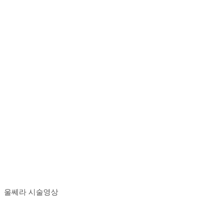
울쎄라 시술영상
Play
Play