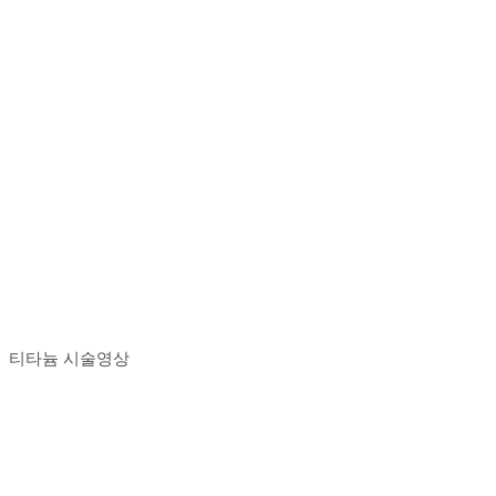
티타늄 시술영상
Play
Play
Video
Video