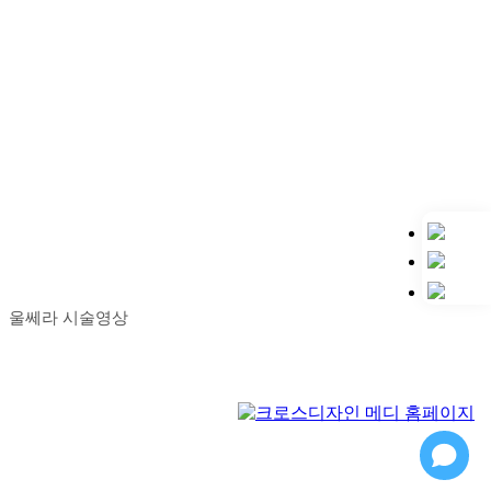
울쎄라 시술영상
Play
Play
Video
Video