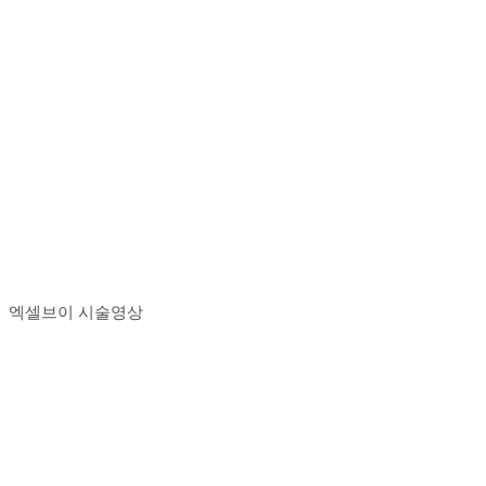
엑셀브이 시술영상
Play
Play
Video
Video