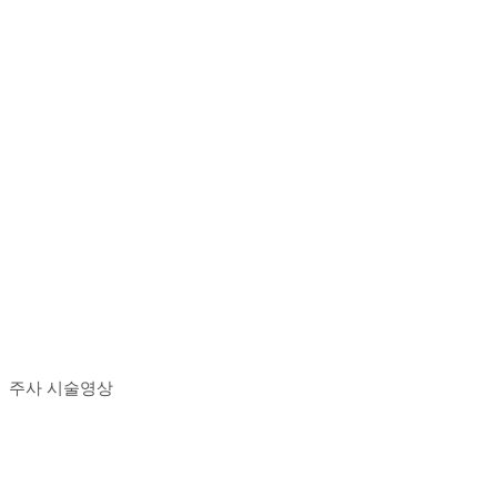
주사 시술영상
Play
Play
Video
Video