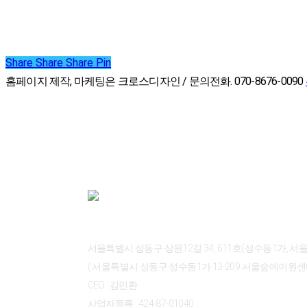
Share
Share
Share
Share
Pin
홈페이지 제작, 마케팅은 크로스디자인 / 문의전화. 070-8676-0090
ABOUT CROSSDESIGN
서울특별시 성동구 상원12길 34, 611호(성수동1가, 
( 서울특별시 성동구 성수동1가 13-209 서울숲에이원센터 
CEO : 김민환
사업자등록 : 424-87-01040