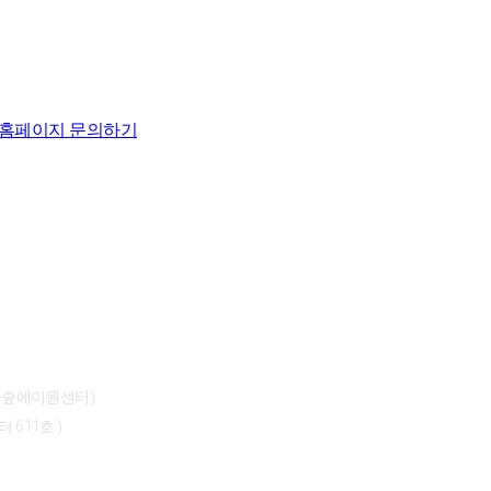
홈페이지 문의하기
서울숲에이원센터)
611호 )