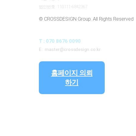
법인번호 : 110111-6842367
© CROSSDESIGN Group. All Rights Reserved
CONTACT
T : 070 8676 0090
E : master@crossdesign.co.kr
홈페이지 의뢰
하기