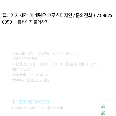
홈페이지 제작, 마케팅은 크로스디자인 / 문의전화. 070-8676-
홈페이지 문의하기
0090
ABOUT CROSSDESIGN
서울특별시 성동구 상원12길 34, 611호(성수동1가,
서울숲에이원센터)
( 서울특별시 성동구 성수동1가 13-209 서울숲에이원센터 611호 )
CEO : 김민환
사업자등록 : 424-87-01040
법인번호 : 110111-6842367
CONTACT
T : 070 8676 0090
E : master@crossdesign.co.kr