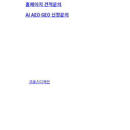
홈페이지 견적문의
AI AEO·GEO 신청문의
스토리
채용
휴웨이
크로스디자인
2019.05.26
1월 13th, 2025
By