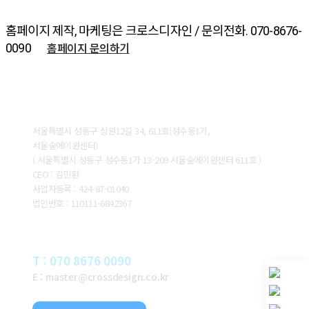
홈페이지 제작, 마케팅은 크로스디자인 / 문의전화. 070-8676-
홈페이지 문의하기
0090
ABOUT CROSSDESIGN
서울특별시 성동구 상원12길 34, 611호(성수동1가,
서울숲에이원센터)
( 서울특별시 성동구 성수동1가 13-209 서울숲에이원센터 611호 )
CEO : 김민환
사업자등록 : 424-87-01040
법인번호 : 110111-6842367
CONTACT
T : 070 8676 0090
E : master@crossdesign.co.kr