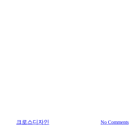
Medical Portfolio
Portfolio
하얀미소치과
By
크로스디자인
2018.04.23
1월 13th, 2025
No Comments