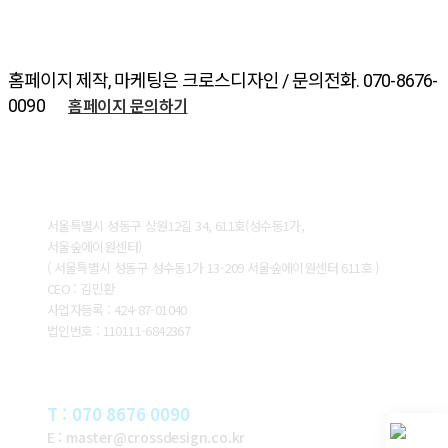
홈페이지 제작, 마케팅은 크로스디자인 / 문의전화. 070-8676-
홈페이지 문의하기
0090
ABOUT CROSSDESIGN
서울특별시 성동구 상원12길 34, 611호(성수동1가,
서울숲에이원센터)
( 서울특별시 성동구 성수동1가 13-209 서울숲에이원센터 611호 )
CEO : 김민환
사업자등록 : 424-87-01040
법인번호 : 110111-6842367
CONTACT
T : 070 8676 0090
E : master@crossdesign.co.kr