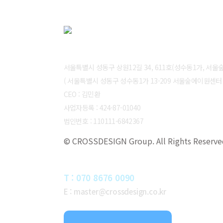
ABOUT CROSSDESIGN
서울특별시 성동구 상원12길 34, 611호(성수동1가, 서
( 서울특별시 성동구 성수동1가 13-209 서울숲에이원센터 6
CEO : 김민환
사업자등록 : 424-87-01040
법인번호 : 110111-6842367
© CROSSDESIGN Group. All Rights Reserve
CONTACT
T : 070 8676 0090
E : master@crossdesign.co.kr