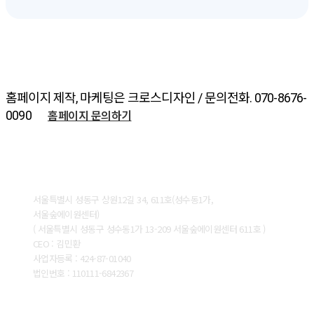
홈페이지 제작, 마케팅은 크로스디자인 / 문의전화. 070-8676-
홈페이지 문의하기
0090
ABOUT CROSSDESIGN
서울특별시 성동구 상원12길 34, 611호(성수동1가,
서울숲에이원센터)
( 서울특별시 성동구 성수동1가 13-209 서울숲에이원센터 611호 )
CEO : 김민환
사업자등록 : 424-87-01040
법인번호 : 110111-6842367
CONTACT