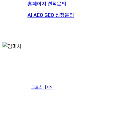
홈페이지 견적문의
AI AEO·GEO 신청문의
스토리
채용
엄마차
크로스디자인
2015.12.10
1월 13th, 2025
By