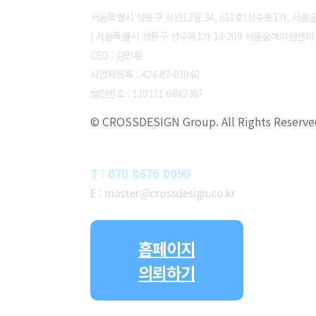
서울특별시 성동구 상원12길 34, 611호(성수동1가, 서
( 서울특별시 성동구 성수동1가 13-209 서울숲에이원센터 6
CEO : 김민환
사업자등록 : 424-87-01040
법인번호 : 110111-6842367
© CROSSDESIGN Group. All Rights Reserve
CONTACT
T : 070 8676 0090
E : master@crossdesign.co.kr
홈페이지
의뢰하기