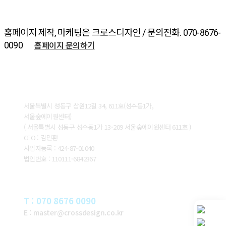
홈페이지 제작, 마케팅은 크로스디자인 / 문의전화. 070-8676-
홈페이지 문의하기
0090
ABOUT CROSSDESIGN
서울특별시 성동구 상원12길 34, 611호(성수동1가,
서울숲에이원센터)
( 서울특별시 성동구 성수동1가 13-209 서울숲에이원센터 611호 )
CEO : 김민환
사업자등록 : 424-87-01040
법인번호 : 110111-6842367
CONTACT
T : 070 8676 0090
E : master@crossdesign.co.kr