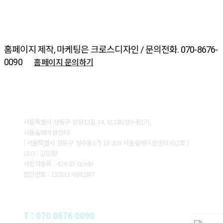
홈페이지 제작, 마케팅은 크로스디자인 / 문의전화. 070-8676-
홈페이지 문의하기
0090
ABOUT CROSSDESIGN
서울특별시 성동구 상원12길 34, 611호(성수동1가,
서울숲에이원센터)
( 서울특별시 성동구 성수동1가 13-209 서울숲에이원센터 611호 )
CEO : 김민환
사업자등록 : 424-87-01040
법인번호 : 110111-6842367
CONTACT
T : 070 8676 0090