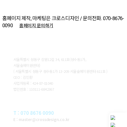
홈페이지 제작, 마케팅은 크로스디자인 / 문의전화. 070-8676-
홈페이지 문의하기
0090
ABOUT CROSSDESIGN
서울특별시 성동구 상원12길 34, 611호(성수동1가,
서울숲에이원센터)
( 서울특별시 성동구 성수동1가 13-209 서울숲에이원센터 611호 )
CEO : 김민환
사업자등록 : 424-87-01040
법인번호 : 110111-6842367
CONTACT
T : 070 8676 0090
E : master@crossdesign.co.kr