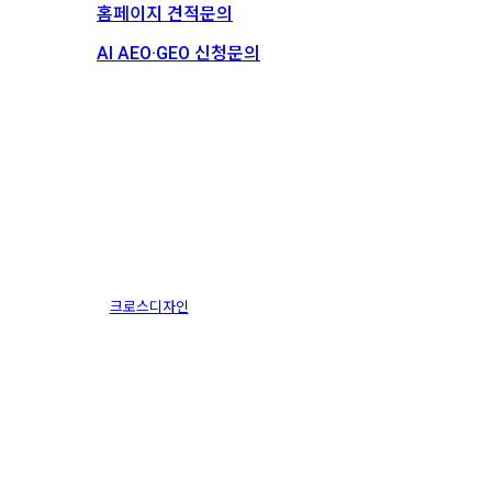
홈페이지 견적문의
AI AEO·GEO 신청문의
스토리
채용
대한산업보건협회 한중일 컨퍼런스
크로스디자인
2015.04.23
1월 13th, 2025
By