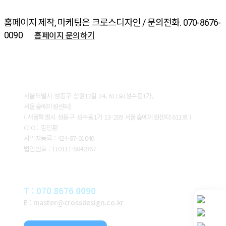
홈페이지 제작, 마케팅은 크로스디자인 / 문의전화. 070-8676-
홈페이지 문의하기
0090
ABOUT CROSSDESIGN
서울특별시 성동구 상원12길 34, 611호(성수동1가,
서울숲에이원센터)
( 서울특별시 성동구 성수동1가 13-209 서울숲에이원센터 611호 )
CEO : 김민환
사업자등록 : 424-87-01040
법인번호 : 110111-6842367
CONTACT
T : 070 8676 0090
E : master@crossdesign.co.kr