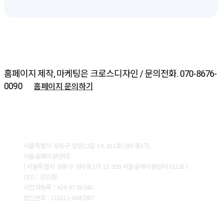
홈페이지 제작, 마케팅은 크로스디자인 / 문의전화. 070-8676-
홈페이지 문의하기
0090
ABOUT CROSSDESIGN
서울특별시 성동구 상원12길 34, 611호(성수동1가,
서울숲에이원센터)
( 서울특별시 성동구 성수동1가 13-209 서울숲에이원센터 611호 )
CEO : 김민환
사업자등록 : 424-87-01040
법인번호 : 110111-6842367
CONTACT