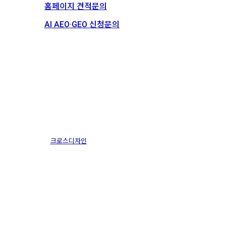
홈페이지 견적문의
AI AEO·GEO 신청문의
스토리
채용
넥셀
크로스디자인
2018.08.04
1월 13th, 2025
By