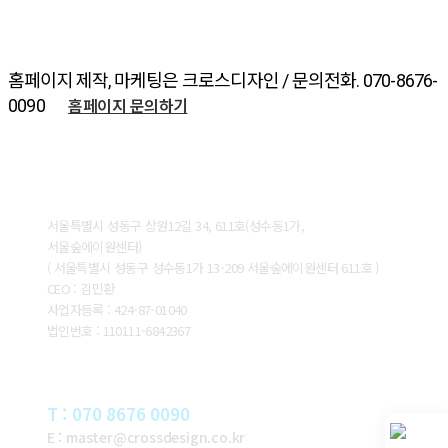
홈페이지 제작, 마케팅은 크로스디자인 / 문의전화. 070-8676-
홈페이지 문의하기
0090
ABOUT CROSSDESIGN
서울특별시 성동구 상원12길 34, 611호(성수동1가,
서울숲에이원센터)
( 서울특별시 성동구 성수동1가 13-209 서울숲에이원센터 611호 )
CEO : 김민환
사업자등록 : 424-87-01040
법인번호 : 110111-6842367
CONTACT
T : 070 8676 0090
E : master@crossdesign.co.kr