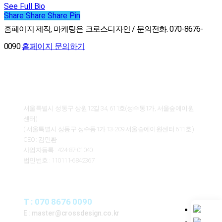
See Full Bio
Share
Share
Share
Share
Pin
홈페이지 제작, 마케팅은 크로스디자인 / 문의전화. 070-8676-
0090
홈페이지 문의하기
ABOUT CROSSDESIGN
서울특별시 성동구 상원12길 34, 611호(성수동1가, 서울숲에이원
센터)
( 서울특별시 성동구 성수동1가 13-209 서울숲에이원센터 611호 )
CEO : 김민환
사업자등록 : 424-87-01040
법인번호 : 110111-6842367
CONTACT
T : 070 8676 0090
E : master@crossdesign.co.kr